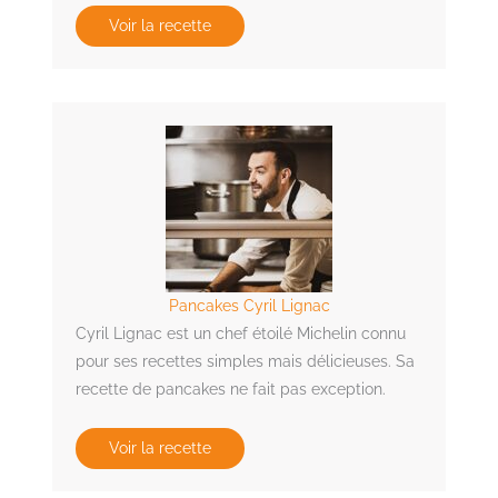
Voir la recette
Pancakes Cyril Lignac
Cyril Lignac est un chef étoilé Michelin connu
pour ses recettes simples mais délicieuses. Sa
recette de pancakes ne fait pas exception.
Voir la recette