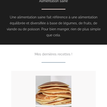
Alimentation saine
Une alimentation saine fait référence à une alimentation
équilibrée et diversifiée à base de légumes, de fruits, de
viande ou de poisson. Pour bien manger, rien de plus simple
que cela.
Mes dernières recettes !