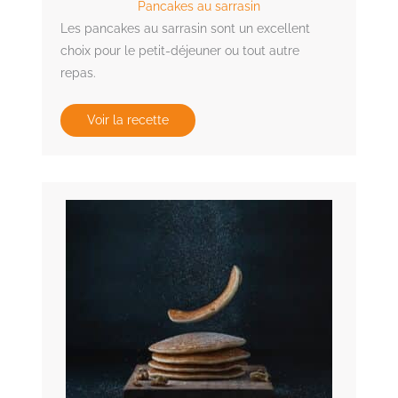
Pancakes au sarrasin
Les pancakes au sarrasin sont un excellent
choix pour le petit-déjeuner ou tout autre
repas.
Voir la recette