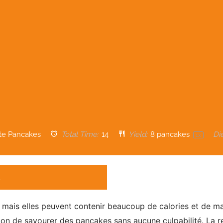
te Pancakes
Total Time:
14
Yield:
8
pancakes
Die
1
x
, mais elles peuvent contenir beaucoup de calories et de m
açon de savourer des
pancakes
sans aucune culpabilité. La r