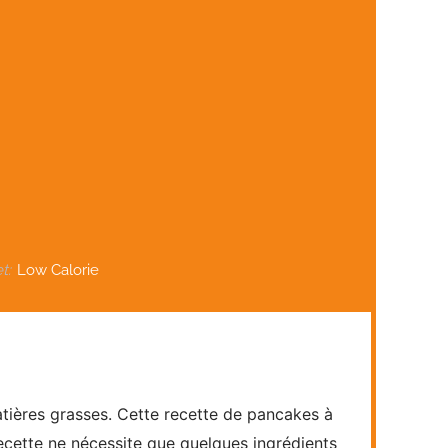
t:
Low Calorie
atières grasses. Cette recette de
pancakes
à
ecette ne nécessite que quelques ingrédients