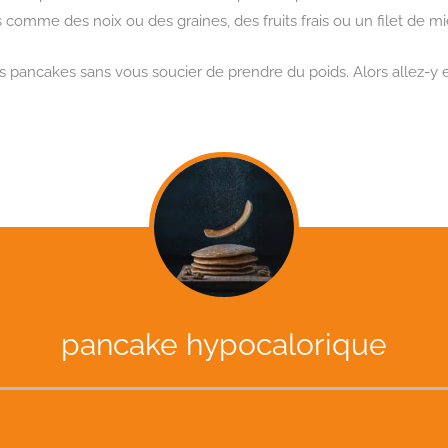
 comme des noix ou des graines, des fruits frais ou un filet de mi
ancakes sans vous soucier de prendre du poids. Alors allez-y et 
pancake hypocalorique