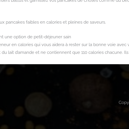
 sentiers battus et garnissez vos pancakes de choses comme du b
ux pancakes faibles en calories et pleines de saveurs.
t une option de petit-déjeuner sain
eneur en calories qui vous aidera à rester sur la bonne voie avec
t du lait d’amande et ne contiennent que 110 calories chacune. Ils
Copy