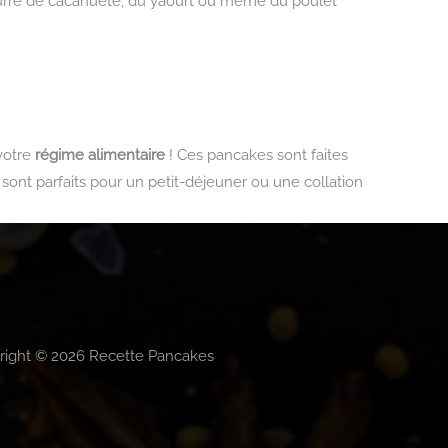
eurre de cacahuète, du yaourt ou même du poulet
 votre
régime alimentaire
! Ces pancakes sont faites
 sont parfaits pour un petit-déjeuner ou une collation
right © 2026 Recette Pancakes