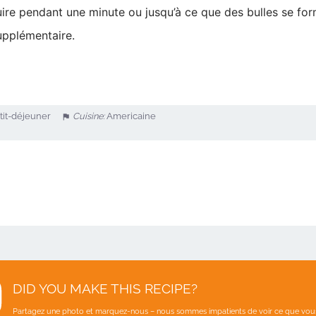
uire pendant une minute ou jusqu’à ce que des bulles se for
upplémentaire.
tit-déjeuner
Cuisine:
Americaine
DID YOU MAKE THIS RECIPE?
Partagez une photo et marquez-nous – nous sommes impatients de voir ce que vous 