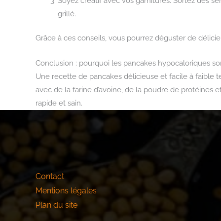
Soyez créatif avec vos garnitures. Sortez des
grillé.
Grâce à ces conseils, vous pourrez déguster de délicie
Conclusion : pourquoi les pancakes hypocaloriques son
Une recette de pancakes délicieuse et facile à faible t
avec de la farine d’avoine, de la poudre de protéines e
rapide et sain.
Contact
Mentions légales
Plan du site