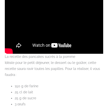
La recette des pancakes sucrés à la pomme
Idéale pour le petit déjeuner, le dessert ou le goûter, cette
recette saura ravir toutes les papilles. Pour la réaliser, il vous
faudra :
150 g de farine
25 cl de lait
25 g de sucre
3 œufs