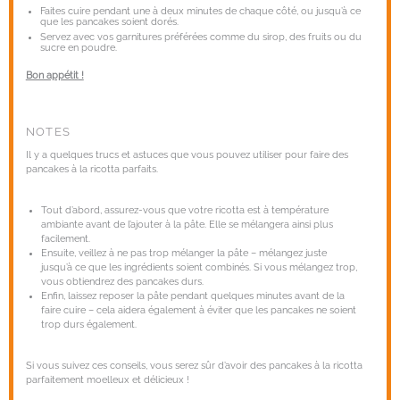
Faites cuire pendant une à deux minutes de chaque côté, ou jusqu’à ce
que les pancakes soient dorés.
Servez avec vos garnitures préférées comme du sirop, des fruits ou du
sucre en poudre.
Bon appétit !
NOTES
Il y a quelques trucs et astuces que vous pouvez utiliser pour faire des
pancakes à la ricotta parfaits.
Tout d’abord, assurez-vous que votre ricotta est à température
ambiante avant de l’ajouter à la pâte. Elle se mélangera ainsi plus
facilement.
Ensuite, veillez à ne pas trop mélanger la pâte – mélangez juste
jusqu’à ce que les ingrédients soient combinés. Si vous mélangez trop,
vous obtiendrez des pancakes durs.
Enfin, laissez reposer la pâte pendant quelques minutes avant de la
faire cuire – cela aidera également à éviter que les pancakes ne soient
trop durs également.
Si vous suivez ces conseils, vous serez sûr d’avoir des pancakes à la ricotta
parfaitement moelleux et délicieux !