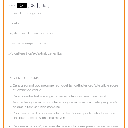
1x
2x
3x
SCALE
1
tasse de fromage ricotta
2
œufs
1/4
de tasse de farine tout usage
1
cuillère à soupe de sucre
1/2
cuillère à café d’extrait de vanille.
INSTRUCTIONS
Dans un grand bol, mélanger au fouet la ricotta, les œufs, le lait, le sucre
et l’extrait de vanille.
Dans un autre bol, mélanger la farine, la levure chimique et le sel.
Ajouter les ingrédients humides aux ingrédients secs et mélanger jusqu’à
ce que le tout soit bien combiné.
Pour faire cuire les pancakes, faites chauffer une poêle antiadhésive ou
une plaque de cuisson à feu moyen.
Déposer environ 1/4 de tasse de pâte sur la poêle pour chaque pancake.