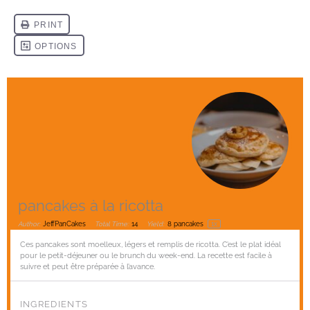
pancakes à la ricotta
Author:
JeffPanCakes
Total Time:
14
Yield:
8
pancakes
1
x
Ces pancakes sont moelleux, légers et remplis de ricotta. C’est le plat idéal
pour le petit-déjeuner ou le brunch du week-end. La recette est facile à
suivre et peut être préparée à l’avance.
INGREDIENTS